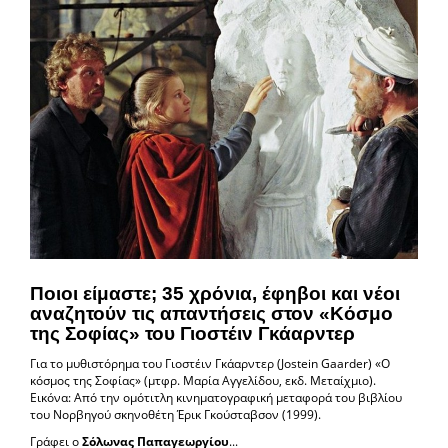
Ποιοι είμαστε; 35 χρόνια, έφηβοι και νέοι
αναζητούν τις απαντήσεις στον «Κόσμο
της Σοφίας» του Γιοστέιν Γκάαρντερ
Για το μυθιστόρημα του Γιοστέιν Γκάαρντερ (Jostein Gaarder) «Ο
κόσμος της Σοφίας» (μτφρ. Μαρία Αγγελίδου, εκδ. Μεταίχμιο).
Εικόνα: Από την ομότιτλη κινηματογραφική μεταφορά του βιβλίου
του Νορβηγού σκηνοθέτη Έρικ Γκούσταβσον (1999).
Γράφει ο
Σόλωνας Παπαγεωργίου
...