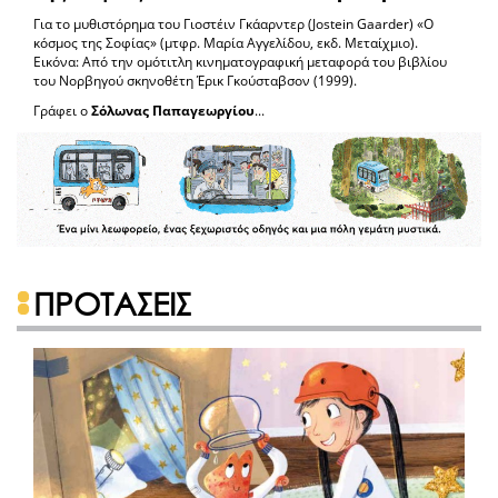
Για το μυθιστόρημα του Γιοστέιν Γκάαρντερ (Jostein Gaarder) «Ο
κόσμος της Σοφίας» (μτφρ. Μαρία Αγγελίδου, εκδ. Μεταίχμιο).
Εικόνα: Από την ομότιτλη κινηματογραφική μεταφορά του βιβλίου
του Νορβηγού σκηνοθέτη Έρικ Γκούσταβσον (1999).
Γράφει ο
Σόλωνας Παπαγεωργίου
...
ΠΡΟΤΑΣΕΙΣ