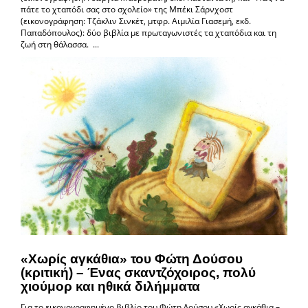
πάτε το χταπόδι σας στο σχολείο» της Μπέκι Σάρνχοστ
(εικονογράφηση: Τζάκλιν Σινκέτ, μτφρ. Αιμιλία Γιασεμή, εκδ.
Παπαδόπουλος): δύο βιβλία με πρωταγωνιστές τα χταπόδια και τη
ζωή στη θάλασσα. ...
«Χωρίς αγκάθια» του Φώτη Δούσου
(κριτική) – Ένας σκαντζόχοιρος, πολύ
χιούμορ και ηθικά διλήμματα
Για το εικονογραφημένο βιβλίο του Φώτη Δούσου «Χωρίς αγκάθια –