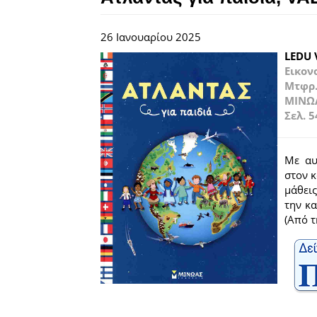
26 Ιανουαρίου 2025
LEDU 
Εικον
Μτφρ.
ΜΙΝΩ
Σελ. 5
Με αυ
στον κ
μάθεις
την κ
(Από 