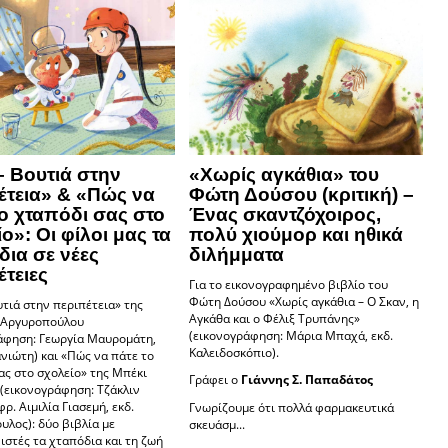
– Βουτιά στην
«Χωρίς αγκάθια» του
έτεια» & «Πώς να
Φώτη Δούσου (κριτική) –
ο χταπόδι σας στο
Ένας σκαντζόχοιρος,
ο»: Οι φίλοι μας τα
πολύ χιούμορ και ηθικά
δια σε νέες
διλήμματα
τειες
Για το εικονογραφημένο βιβλίο του
Φώτη Δούσου «Χωρίς αγκάθια – Ο Σκαν, η
υτιά στην περιπέτεια» της
Αγκάθα και ο Φέλιξ Τρυπάνης»
 Αργυροπούλου
(εικονογράφηση: Μάρια Μπαχά, εκδ.
άφηση: Γεωργία Μαυρομάτη,
Καλειδοσκόπιο).
ανιώτη) και «Πώς να πάτε το
ας στο σχολείο» της Μπέκι
Γράφει ο
Γιάννης Σ. Παπαδάτος
(εικονογράφηση: Τζάκλιν
φρ. Αιμιλία Γιασεμή, εκδ.
Γνωρίζουμε ότι πολλά φαρμακευτικά
λος): δύο βιβλία με
σκευάσμ...
στές τα χταπόδια και τη ζωή