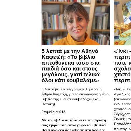
5 λεπτά με την Αθηνά
«Ίνκι 
Καφετζή: «Το βιβλίο
περιπ
απευθύνεται τόσο στα
πάτε τ
παιδιά όσο και στους
σχολεί
μεγάλους, γιατί τελικά
χταπό
όλοι κάτι κουβαλάμε»
περιπέ
5 λεπτά με μία συγγραφέα. Σήμερα, η
«Ίνκι – Βο
Αθηνά Καφετζή, για το εικονογραφημένο
Αγγελικής
βιβλίο της «Εσύ τι κουβαλάς;» (εκδ.
(εικονογρ
Πατάκη).
εκδ. Καστ
χταπόδι σ
Επιμέλεια:
018
Σάρνχοστ 
Σινκέτ, μτ
Με το βιβλίο αυτό κάνετε την πρώτη
Παπαδόπου
σας εμφάνιση στoν χώρο του βιβλίου.
πρωταγωνι
Ποια ανάγκη σάς ώθησε στη γραφή;