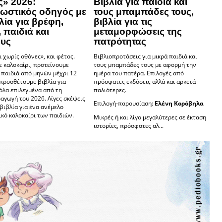
ς» 2026:
Βιβλία για παιδιά και
ωστικός οδηγός με
τους μπαμπάδες τους,
λία για βρέφη,
βιβλία για τις
 παιδιά και
μεταμορφώσεις της
υς
πατρότητας
 χωρίς οθόνες», και φέτος.
Βιβλιοπροτάσεις για μικρά παιδιά και
 καλοκαίρι, προτείνουμε
τους μπαμπάδες τους με αφορμή την
α παιδιά από μηνών μέχρι 12
ημέρα του πατέρα. Επιλογές από
προσθέτουμε βιβλία για
πρόσφατες εκδόσεις αλλά και αρκετά
όλα επιλεγμένα από τη
παλιότερες.
αγωγή του 2026. Λίγες σκέψεις
Επιλογή-παρουσίαση:
Ελένη Κορόβηλα
βιβλία για ένα ανέμελο
κό καλοκαίρι των παιδιών.
Μικρές ή και λίγο μεγαλύτερες σε έκταση
ιστορίες, πρόσφατες αλ...