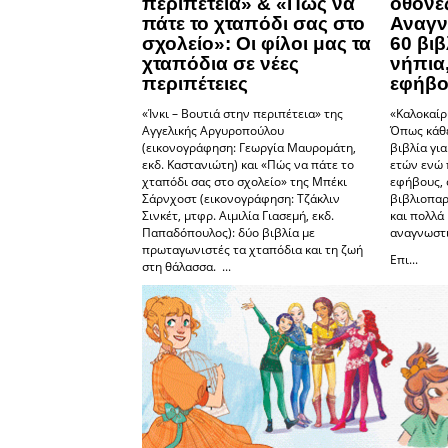
περιπέτεια» & «Πώς να
οθόνε
πάτε το χταπόδι σας στο
Αναγν
σχολείο»: Οι φίλοι μας τα
60 βιβ
χταπόδια σε νέες
νήπια,
περιπέτειες
εφήβο
«Ίνκι – Βουτιά στην περιπέτεια» της
«Καλοκαίρι
Αγγελικής Αργυροπούλου
Όπως κάθε
(εικονογράφηση: Γεωργία Μαυρομάτη,
βιβλία γι
εκδ. Καστανιώτη) και «Πώς να πάτε το
ετών ενώ 
χταπόδι σας στο σχολείο» της Μπέκι
εφήβους, 
Σάρνχοστ (εικονογράφηση: Τζάκλιν
βιβλιοπαρ
Σινκέτ, μτφρ. Αιμιλία Γιασεμή, εκδ.
και πολλά 
Παπαδόπουλος): δύο βιβλία με
αναγνωστι
πρωταγωνιστές τα χταπόδια και τη ζωή
Επι...
στη θάλασσα. ...