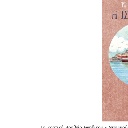
Το Κρατικό Βραβείο Εφηβικού - Νεανικού