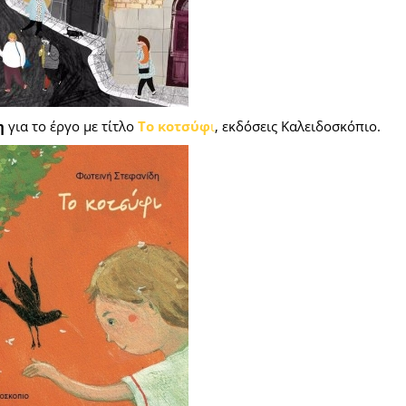
η
για το έργο με τίτλο
Το κοτσύφ
ι
, εκδόσεις Καλειδοσκόπιο.