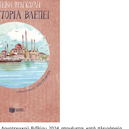
 Λογοτεχνικού Βιβλίου 2024 απονέμεται κατά πλειοψηφία