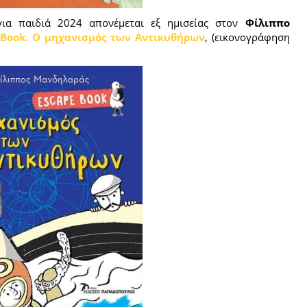
ια παιδιά 2024 απονέμεται εξ ημισείας στον
Φίλιππο
 Book. O μηχανισμός των Αντικυθήρων
, (εικονογράφηση