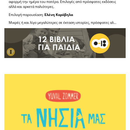
αφορμή την ημέρα του πατέρα. Επιλογές από πρόσφατες εκδόσεις
αλλά και αρκετά παλιότερες.
Επιλογή-παρουσίαση:
Ελένη Κορόβηλα
Μικρές ή και λίγο μεγαλύτερες σε έκταση ιστορίες, πρόσφατες αλ...