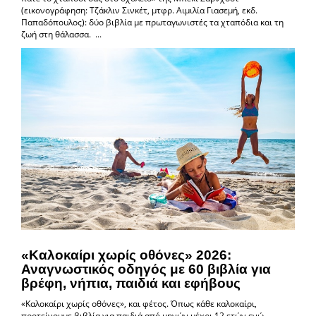
(εικονογράφηση: Τζάκλιν Σινκέτ, μτφρ. Αιμιλία Γιασεμή, εκδ.
Παπαδόπουλος): δύο βιβλία με πρωταγωνιστές τα χταπόδια και τη
ζωή στη θάλασσα. ...
«Καλοκαίρι χωρίς οθόνες» 2026:
Αναγνωστικός οδηγός με 60 βιβλία για
βρέφη, νήπια, παιδιά και εφήβους
«Καλοκαίρι χωρίς οθόνες», και φέτος. Όπως κάθε καλοκαίρι,
προτείνουμε βιβλία για παιδιά από μηνών μέχρι 12 ετών ενώ