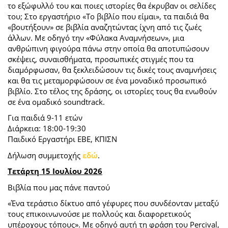
το εξώφυλλό του και ποιες ιστορίες θα έκρυβαν οι σελίδες
του; Στο εργαστήριο «Το βιβλίο που είμαι», τα παιδιά θα
«βουτήξουν» σε βιβλία αναζητώντας ίχνη από τις ζωές
άλλων. Με οδηγό την «Φύλακα Αναμνήσεων», μια
ανθρώπινη φιγούρα πάνω στην οποία θα αποτυπώσουν
σκέψεις, συναισθήματα, προσωπικές στιγμές που τα
διαμόρφωσαν, θα ξεκλειδώσουν τις δικές τους αναμνήσεις
και θα τις μεταμορφώσουν σε ένα μοναδικό προσωπικό
βιβλίο. Στο τέλος της δράσης, οι ιστορίες τους θα ενωθούν
σε ένα ομαδικό soundtrack.
Για παιδιά 9-11 ετών
Διάρκεια: 18:00-19:30
Παιδικό Εργαστήρι ΕΒΕ, ΚΠΙΣΝ
Δήλωση συμμετοχής
εδώ
.
Τετάρτη 15 Ιουλίου 2026
Βιβλία που μας πάνε παντού
«Ένα τεράστιο δίκτυο από γέφυρες που συνδέονταν μεταξύ
τους επικοινωνούσε με πολλούς και διαφορετικούς
υπέροχους τόπους». Με οδηγό αυτή τη φράση του Percival,