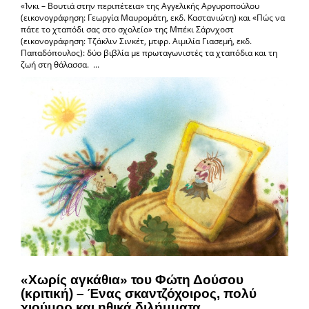
«Ίνκι – Βουτιά στην περιπέτεια» της Αγγελικής Αργυροπούλου
(εικονογράφηση: Γεωργία Μαυρομάτη, εκδ. Καστανιώτη) και «Πώς να
πάτε το χταπόδι σας στο σχολείο» της Μπέκι Σάρνχοστ
(εικονογράφηση: Τζάκλιν Σινκέτ, μτφρ. Αιμιλία Γιασεμή, εκδ.
Παπαδόπουλος): δύο βιβλία με πρωταγωνιστές τα χταπόδια και τη
ζωή στη θάλασσα. ...
«Χωρίς αγκάθια» του Φώτη Δούσου
(κριτική) – Ένας σκαντζόχοιρος, πολύ
χιούμορ και ηθικά διλήμματα