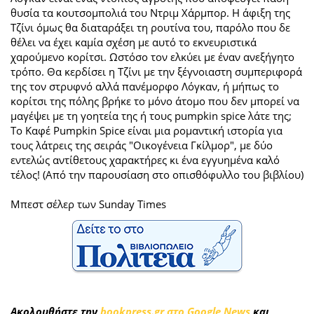
θυσία τα κουτσομπολιά του Ντριμ Χάρμπορ. Η άφιξη της
Τζίνι όμως θα διαταράξει τη ρουτίνα του, παρόλο που δε
θέλει να έχει καμία σχέση με αυτό το εκνευριστικά
χαρούμενο κορίτσι. Ωστόσο τον ελκύει με έναν ανεξήγητο
τρόπο. Θα κερδίσει η Τζίνι με την ξέγνοιαστη συμπεριφορά
της τον στρυφνό αλλά πανέμορφο Λόγκαν, ή μήπως το
κορίτσι της πόλης βρήκε το μόνο άτομο που δεν μπορεί να
μαγέψει με τη γοητεία της ή τους pumpkin spice λάτε της;
Το Καφέ Pumpkin Spice είναι μια ρομαντική ιστορία για
τους λάτρεις της σειράς "Οικογένεια Γκίλμορ", με δύο
εντελώς αντίθετους χαρακτήρες κι ένα εγγυημένα καλό
τέλος! (Από την παρουσίαση στο οπισθόφυλλο του βιβλίου)
Μπεστ σέλερ των Sunday Times
Ακολουθήστε την
bookpress.gr στο Google News
και