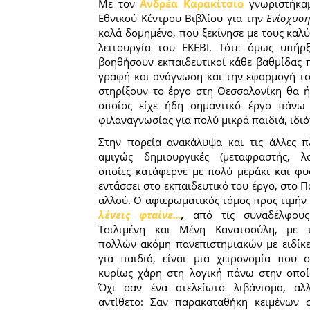
Με τον
Ανδρέα Καρακίτσιο
γνωριστήκαμ
Εθνικού Κέντρου Βιβλίου για την
Ενίσχυση
καλά δομημένο, που ξεκίνησε με τους καλύ
λειτουργία του ΕΚΕΒΙ. Τότε όμως υπήρ
βοηθήσουν εκπαιδευτικοί κάθε βαθμίδας π
γραφή και ανάγνωση και την εφαρμογή το
στηρίξουν το έργο στη Θεσσαλονίκη θα ή
οποίος είχε ήδη σημαντικό έργο πάνω σ
φιλαναγνωσίας για πολύ μικρά παιδιά, ιδι
Στην πορεία ανακάλυψα και τις άλλες πλ
αμιγώς δημιουργικές (μεταφραστής, λο
οποίες κατάφερνε με πολύ μεράκι και φυ
εντάσσει στο εκπαιδευτικό του έργο, στο Π
αλλού. Ο αφιερωματικός τόμος προς τιμήν 
λένεις φταίνε...
,
από τις συναδέλφους
Τσιλιμένη και Μένη Κανατσούλη, με 
πολλών ακόμη πανεπιστημιακών με ειδίκε
για παιδιά, είναι μια χειρονομία που σ
κυρίως χάρη στη λογική πάνω στην οποία
Όχι σαν ένα ατελείωτο λιβάνισμα, αλ
αντίθετο: Σαν παρακαταθήκη κειμένων 