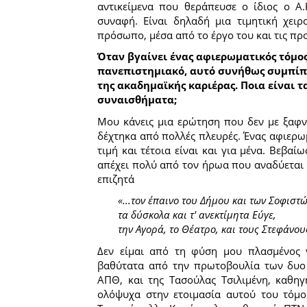
αντικείμενα που θεράπευσε ο ίδιος ο Α.
συναφή. Είναι δηλαδή μια τιμητική χειρ
πρόσωπο, μέσα από το έργο του και τις προ
Όταν βγαίνει ένας αφιερωματικός τόμος
πανεπιστημιακό, αυτό συνήθως συμπίπτ
της ακαδημαϊκής καριέρας. Ποια είναι τ
συναισθήματα;
Μου κάνεις μια ερώτηση που δεν με ξαφν
δέχτηκα από πολλές πλευρές. Ένας αφιερωμ
τιμή και τέτοια είναι και για μένα. Βεβαί
απέχει πολύ από τον ήρωα που αναδύεται 
επιζητά
«...τον έπαινο του Δήμου και των Σοφιστώ
τα δύσκολα και τ' ανεκτίμητα Εύγε,
την Αγορά, το Θέατρο, και τους Στεφάνου
Δεν είμαι από τη φύση μου πλασμένος 
βαθύτατα από την πρωτοβουλία των δυο 
ΑΠΘ, και της Τασούλας Τσιλιμένη, καθη
ολόψυχα στην ετοιμασία αυτού του τόμου