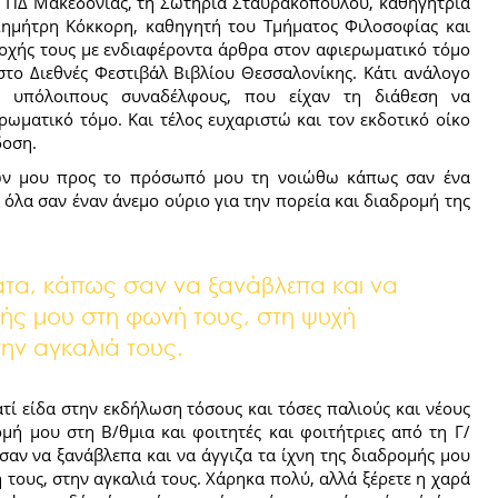
 ΠΔ Μακεδονίας, τη Σωτηρία Σταυρακοπούλου, καθηγήτρια
Δημήτρη Κόκκορη, καθηγητή του Τμήματος Φιλοσοφίας και
οχής τους με ενδιαφέροντα άρθρα στον αφιερωματικό τόμο
το Διεθνές Φεστιβάλ Βιβλίου Θεσσαλονίκης. Κάτι ανάλογο
ς υπόλοιπους συναδέλφους, που είχαν τη διάθεση να
ρωματικό τόμο. Και τέλος ευχαριστώ και τον εκδοτικό οίκο
δοση.
ων μου προς το πρόσωπό μου τη νοιώθω κάπως σαν ένα
όλα σαν έναν άνεμο ούριο για την πορεία και διαδρομή της
τα, κάπως σαν να ξανάβλεπα και να
ομής μου στη φωνή τους, στη ψυχή
την αγκαλιά τους.
ατί είδα στην εκδήλωση τόσους και τόσες παλιούς και νέους
μή μου στη Β/θμια και φοιτητές και φοιτήτριες από τη Γ/
σαν να ξανάβλεπα και να άγγιζα τα ίχνη της διαδρομής μου
 τους, στην αγκαλιά τους. Χάρηκα πολύ, αλλά ξέρετε η χαρά