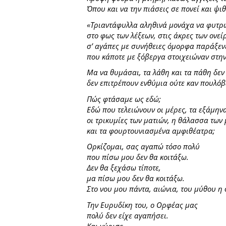
Όπου και να την πιάσεις σε πονεί και ψιθ
«Τριαντάφυλλα αληθινά μονάχα να φυτρ
στο φως των λέξεων, στις άκρες των ονεί
σ’ αγάπες με συνήθειες όμορφα παράξεν
που κάποτε με ξόβεργα στοιχειώναν στη
Μα να θυμάσαι, τα λάθη και τα πάθη δεν
δεν επιτρέπουν ενθύμια ούτε καν πουλόβε
Πώς φτάσαμε ως εδώ;
Εδώ που τελειώνουν οι μέρες, τα εξάμην
οι τρικυμίες των ματιών, η θάλασσα τω
και τα φουρτουνιασμένα αμφιθέατρα;
Ορκίζομαι, σας αγαπώ τόσο πολύ
που πίσω μου δεν θα κοιτάξω.
Δεν θα ξεχάσω τίποτε,
μα πίσω μου δεν θα κοιτάξω.
Στο νου μου πάντα, αιώνια, του μύθου η
Την Ευρυδίκη του, ο Ορφέας μας
πολύ δεν είχε αγαπήσει.
Και γύρισε…