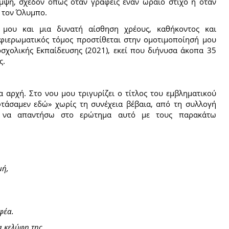
αμψη, σχεδόν όπως όταν γράφεις έναν ωραίο στίχο ή όταν
ή τον Όλυμπο.
 μου και μια δυνατή αίσθηση χρέους, καθήκοντος και
φιερωματικός τόμος προστίθεται στην ομοτιμοποίησή μου
χολικής Εκπαίδευσης (2021), εκεί που διήνυσα άκοπα 35
ς.
ια αρχή. Στο νου μου τριγυρίζει ο τίτλος του εμβληματικού
τάσαμεν εδώ» χωρίς τη συνέχεια βέβαια, από τη συλλογή
ως να απαντήσω στο ερώτημα αυτό με τους παρακάτω
μή,
φέα.
 κελύφη της.