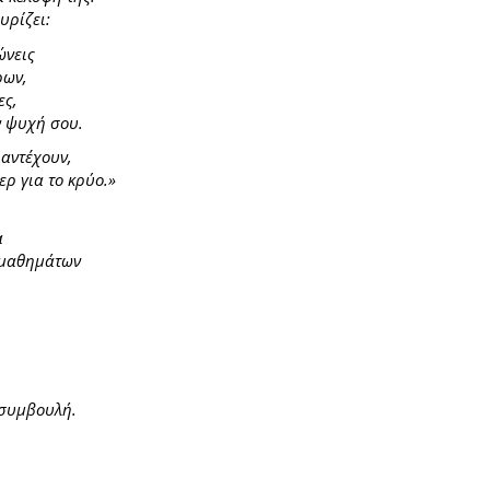
υρίζει:
ώνεις
ρων,
ες,
ν ψυχή σου.
 αντέχουν,
ρ για το κρύο.»
α
ν μαθημάτων
 συμβουλή.