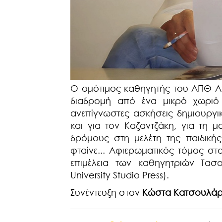
Ο ομότιμος καθηγητής του ΑΠΘ Αν
διαδρομή από ένα μικρό χωριό 
ανεπίγνωστες ασκήσεις δημιουργι
και για τον Καζαντζάκη, για τη 
δρόμους στη μελέτη της παιδικής
φταίνε... Αφιερωματικός τόμος στ
επιμέλεια των καθηγητριών Τασ
University Studio Press).
Συνέντευξη στον
Κώστα Κατσουλά