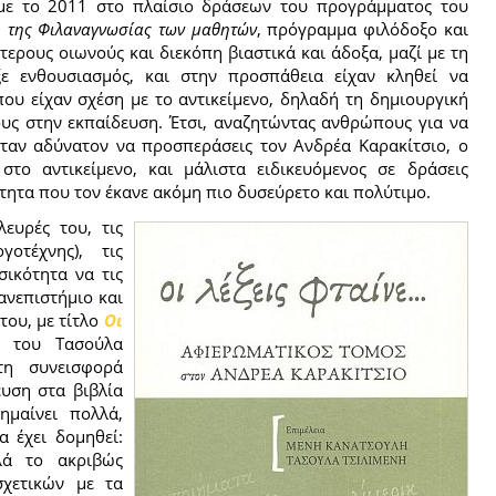
ε το 2011 στο πλαίσιο δράσεων του προγράμματος του
 της Φιλαναγνωσίας των μαθητών
, πρόγραμμα φιλόδοξο και
τερους οιωνούς και διεκόπη βιαστικά και άδοξα, μαζί με τη
ξε ενθουσιασμός, και στην προσπάθεια είχαν κληθεί να
ου είχαν σχέση με το αντικείμενο, δηλαδή τη δημιουργική
υς στην εκπαίδευση. Έτσι, αναζητώντας ανθρώπους για να
ταν αδύνατον να προσπεράσεις τον Ανδρέα Καρακίτσιο, ο
το αντικείμενο, και μάλιστα ειδικευόμενος σε δράσεις
ότητα που τον έκανε ακόμη πιο δυσεύρετο και πολύτιμο.
ευρές του, τις
γοτέχνης), τις
σικότητα να τις
ανεπιστήμιο και
του, με τίτλο
Οι
 του Τασούλα
τη συνεισφορά
υση στα βιβλία
ημαίνει πολλά,
 έχει δομηθεί:
λά το ακριβώς
σχετικών με τα