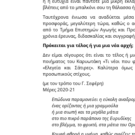
ή η ευτυχία είναι πάντοτε μια μικρή έκλ
βλέπεις από το μπαλκόνι σου τη θάλασσα 
Ταυτόχρονα ένιωσα να αναδύεται μέσα
προσφοράς, μεγαλύτερη τώρα, καθώς ο α
από το Τμήμα Επιστημών Αγωγής και Προσ
χρόνια έρευνας, διδασκαλίας και συγγραφή
Πρόκειται για τέλος ή για μια νέα αρχή;
Δεν είμαι σίγουρος ότι είναι το τέλος ή μ
ποιήματος του Καρυωτάκη «Τι νέοι που φ
«Ελεγεία και Σάτιρες». Καλύτερα όμ
προσωπικούς στίχους.
(με τον τρόπο του Γ. Σεφέρη)
Μέρες 2020-21
Επώδυνα παραμονεύει η εύκολη αναδρο
ένας ορίζοντας ή μια γραμμούλα
ή μια σιωπή και τα μεγάλα μάτια
στο πιο πικρό παράπονο της Ευρυδίκης
στο βλέμμα, το φρικτό, στα μάτια του Ορ
Κρυφή φθορά η μνήμη, καθώς αγγίζεις τα